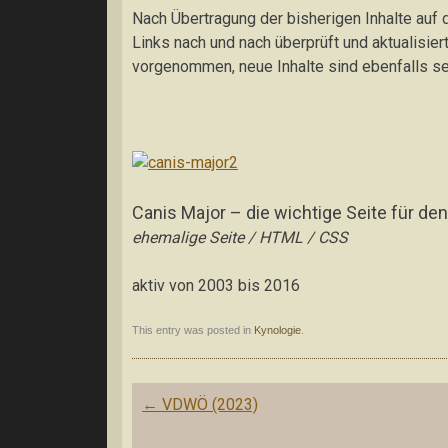
Nach Übertragung der bisherigen Inhalte auf 
Links nach und nach überprüft und aktualisie
vorgenommen, neue Inhalte sind ebenfalls sei
Canis Major – die wichtige Seite für de
ehemalige Seite / HTML / CSS
aktiv von 2003 bis 2016
This entry was posted in
Kynologie
.
Post
←
VDWÖ (2023)
navigation