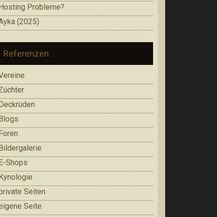
Hosting Probleme?
Ayka (2025)
Referenzen
Vereine
Züchter
Deckrüden
Blogs
Foren
Bildergalerie
E-Shops
Kynologie
private Seiten
eigene Seite