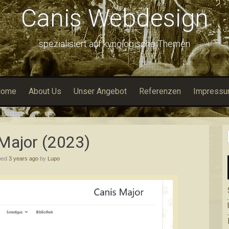
Canis Webdesign
spezialisiert auf kynologische Themen
Home
About Us
Unser Angebot
Referenzen
Impress
Major (2023)
hed
3 years ago
by
Lupo