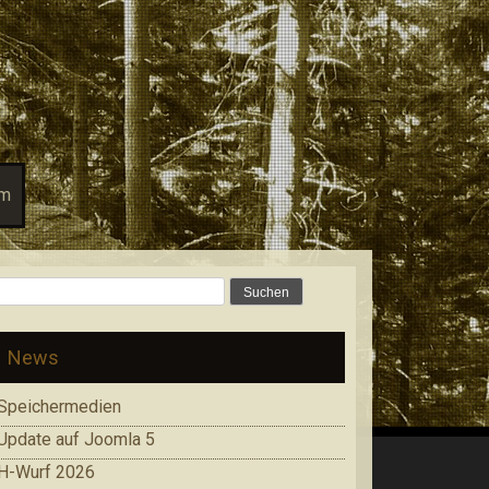
um
Suchen
nach:
News
Speichermedien
Update auf Joomla 5
H-Wurf 2026