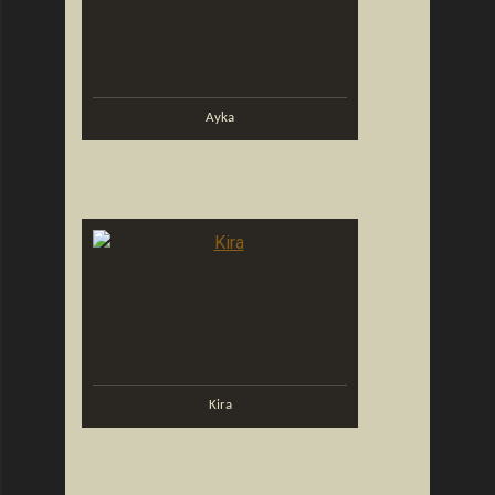
Ayka
Kira