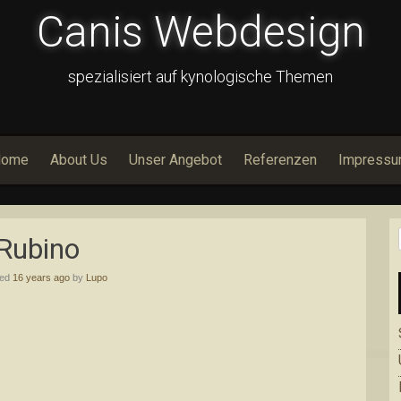
Canis Webdesign
spezialisiert auf kynologische Themen
Home
About Us
Unser Angebot
Referenzen
Impress
Rubino
hed
16 years ago
by
Lupo