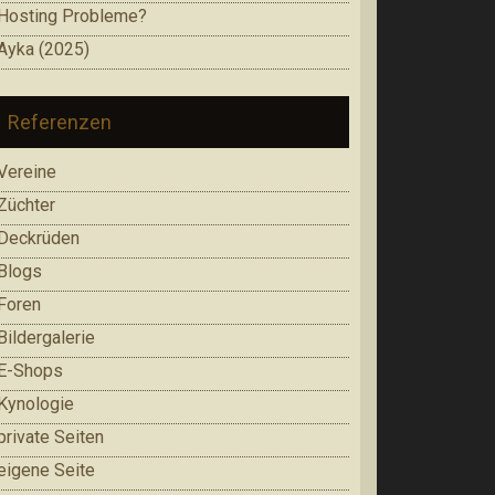
Hosting Probleme?
Ayka (2025)
Referenzen
Vereine
Züchter
Deckrüden
Blogs
Foren
Bildergalerie
E-Shops
Kynologie
private Seiten
eigene Seite